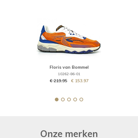
Hispanitas
264865-006
€ 135.00
€ 94.50
Onze merken