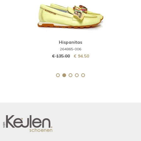
Hispanitas
264865-006
€ 135.00
€ 94.50