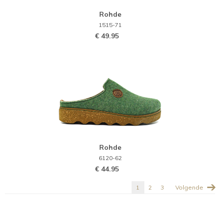
Rohde
1515-71
€ 49.95
Rohde
6120-62
€ 44.95
Huidige
1
Pagina
2
Pagina
3
Volgende
Volgende
pagina
pagina