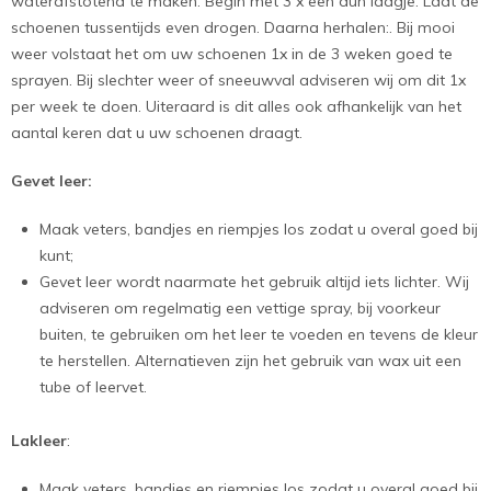
waterafstotend te maken. Begin met 3 x een dun laagje. Laat de
schoenen tussentijds even drogen. Daarna herhalen:. Bij mooi
weer volstaat het om uw schoenen 1x in de 3 weken goed te
sprayen. Bij slechter weer of sneeuwval adviseren wij om dit 1x
per week te doen. Uiteraard is dit alles ook afhankelijk van het
aantal keren dat u uw schoenen draagt.
Gevet leer:
Maak veters, bandjes en riempjes los zodat u overal goed bij
kunt;
Gevet leer wordt naarmate het gebruik altijd iets lichter. Wij
adviseren om regelmatig een vettige spray, bij voorkeur
buiten, te gebruiken om het leer te voeden en tevens de kleur
te herstellen. Alternatieven zijn het gebruik van wax uit een
tube of leervet.
Lakleer
:
Maak veters, bandjes en riempjes los zodat u overal goed bij