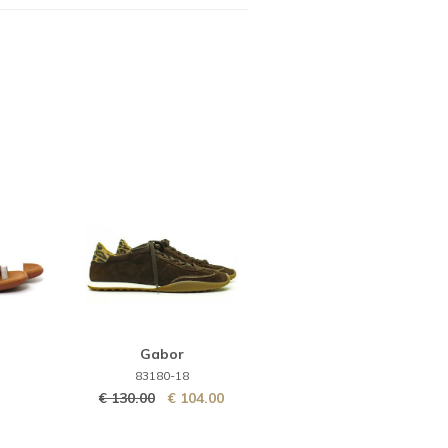
Gabor
83180-18
€ 130.00
€ 104.00