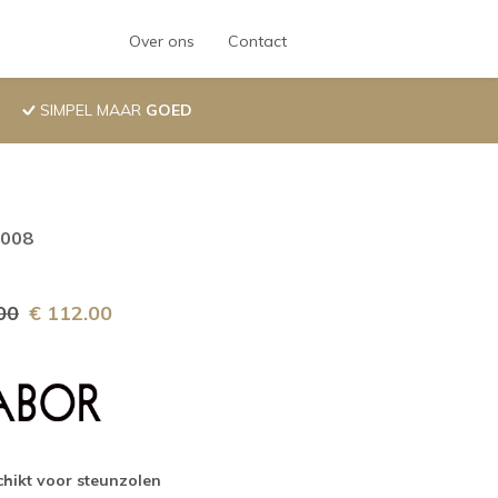
Hoofdnavigatie
Over ons
Contact
SIMPEL MAAR
GOED
.008
00
€ 112.00
hikt voor steunzolen