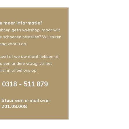
 u meer informatie?
ebben geen webshop, maar wilt
e schoenen bestellen? Wij sturen
aag voor u op.
uwd of we uw maat hebben of
 u een andere vraag; vul het
ier in of bel ons op:
0318 - 511 879
Stuur een e-mail over
201.08.008
m
foonnummer
ht
dres