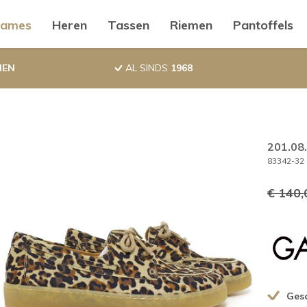
ductnavigatie
ames
Heren
Tassen
Riemen
Pantoffels
NEN
AL SINDS
1968
201.08
83342-32
€ 140,
Gesc