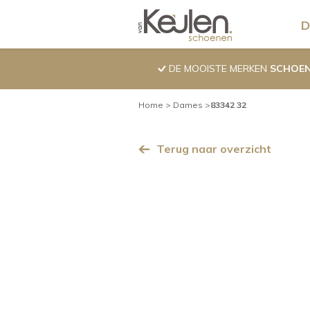
Overslaan
Pro
D
en
naar
de
DE MOOISTE MERKEN
SCHOE
inhoud
gaan
Kruimelpad
Home
Dames
83342 32
Terug naar overzicht