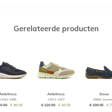
maila
Gerelateerde producten
Ambitious
Ambitious
Sioux
13422-3495
13571-1973
38661 Giume
60.00
€ 80.00
€ 120.00
€ 60.00
€ 109.95
€ 7