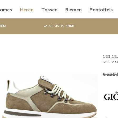
ductnavigatie
ames
Heren
Tassen
Riemen
Pantoffels
NEN
AL SINDS
1968
121.12
578112-5
€ 229,