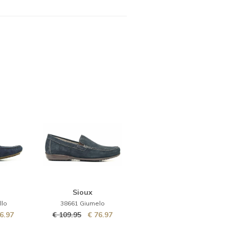
dres
Sioux
llo
38661 Giumelo
6.97
€ 109.95
€ 76.97