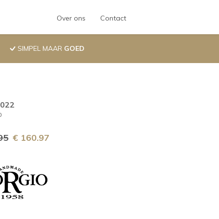
Hoofdnavigatie
Over ons
Contact
SIMPEL MAAR
GOED
.022
0
95
€ 160.97