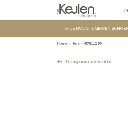
Overslaan
Pro
D
en
naar
de
DE MOOISTE MERKEN
SCHOE
inhoud
gaan
Kruimelpad
Home
Heren
578112 50
Terug naar overzicht