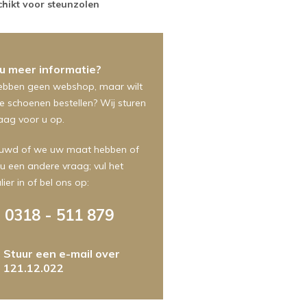
hikt voor steunzolen
 u meer informatie?
ebben geen webshop, maar wilt
e schoenen bestellen? Wij sturen
aag voor u op.
uwd of we uw maat hebben of
 u een andere vraag; vul het
ier in of bel ons op:
0318 - 511 879
Stuur een e-mail over
121.12.022
m
foonnummer
ht