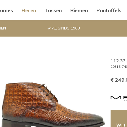
ductnavigatie
ames
Heren
Tassen
Riemen
Pantoffels
NEN
AL SINDS
1968
112.33
20316-740
€ 249,
Wilt