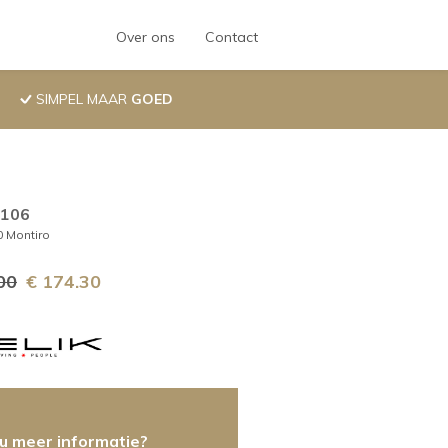
Hoofdnavigatie
Over ons
Contact
SIMPEL MAAR
GOED
.106
 Montiro
00
€ 174.30
 u meer informatie?