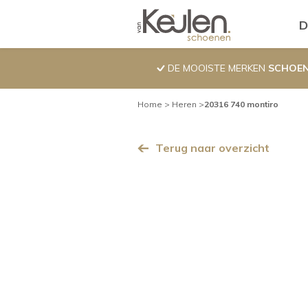
Overslaan
Pro
D
en
naar
de
DE MOOISTE MERKEN
SCHOE
inhoud
gaan
Kruimelpad
Home
Heren
20316 740 montiro
Terug naar overzicht