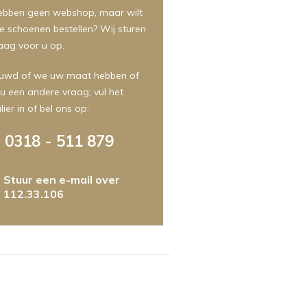
ebben geen webshop, maar wilt
e schoenen bestellen? Wij sturen
aag voor u op.
uwd of we uw maat hebben of
 u een andere vraag; vul het
ier in of bel ons op:
0318 - 511 879
Stuur een e-mail over
112.33.106
m
foonnummer
ht
dres