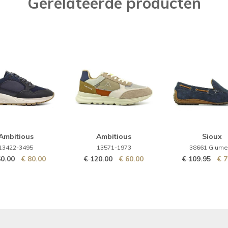
Gerelateerde producten
Ambitious
Ambitious
Sioux
13422-3495
13571-1973
38661 Giume
60.00
€ 80.00
€ 120.00
€ 60.00
€ 109.95
€ 7