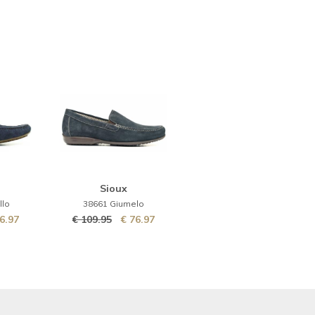
Sioux
llo
38661 Giumelo
6.97
€ 109.95
€ 76.97