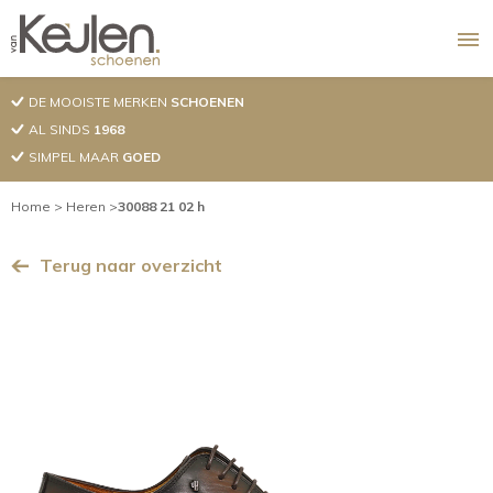
Overslaan
en
naar
de
DE MOOISTE MERKEN
SCHOENEN
inhoud
Productnavigatie
AL SINDS
1968
Dames
gaan
SIMPEL MAAR
GOED
Heren
Kruimelpad
Home
Heren
30088 21 02 h
Tassen
Terug naar overzicht
Riemen
Pantoffels
Hoofdnavigatie
Over ons
Contact