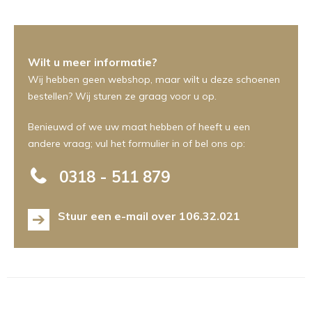
Wilt u meer informatie?
Wij hebben geen webshop, maar wilt u deze schoenen
bestellen? Wij sturen ze graag voor u op.
Benieuwd of we uw maat hebben of heeft u een
andere vraag; vul het formulier in of bel ons op:
0318 - 511 879
Stuur een e-mail over 106.32.021
Naam
E-
Telefoonnummer
Bericht
mailadres