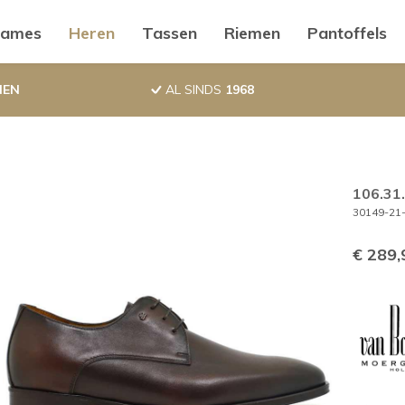
ductnavigatie
ames
Heren
Tassen
Riemen
Pantoffels
NEN
AL SINDS
1968
106.31
30149-21-
€ 289,