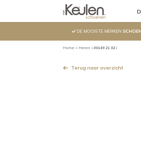
Overslaan
Pro
D
en
naar
de
DE MOOISTE MERKEN
SCHOE
inhoud
gaan
Kruimelpad
Home
Heren
30149 21 02 i
Terug naar overzicht