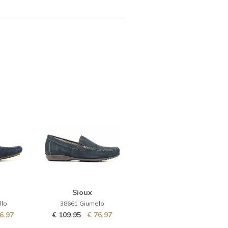
dres
Sioux
llo
38661 Giumelo
6.97
€ 109.95
€ 76.97