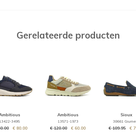
maila
Gerelateerde producten
Ambitious
Ambitious
Sioux
13422-3495
13571-1973
38661 Giume
60.00
€ 80.00
€ 120.00
€ 60.00
€ 109.95
€ 7