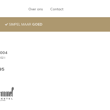
Hoofdnavigatie
Over ons
Contact
SIMPEL MAAR
GOED
.004
02 I
95