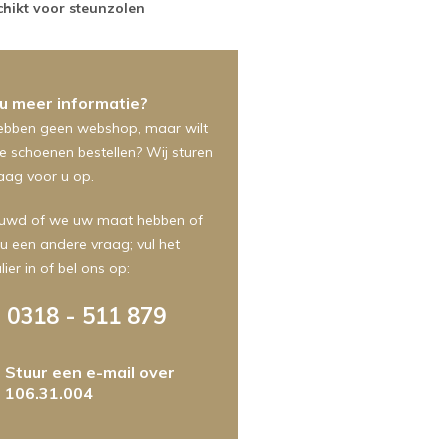
hikt voor steunzolen
 u meer informatie?
ebben geen webshop, maar wilt
e schoenen bestellen? Wij sturen
aag voor u op.
uwd of we uw maat hebben of
 u een andere vraag; vul het
ier in of bel ons op:
0318 - 511 879
Stuur een e-mail over
106.31.004
m
foonnummer
ht